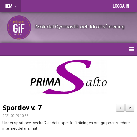
HEM
LOGGA IN
Mölndal Gymnastik och Idrottsförening
HEM
KALENDER
NYHETER
OM FÖRENINGEN
Sportlov v. 7
<
>
VILL DU BLI LEDARE?
2021-02-09 10:56
Under sportlovet vecka 7 är det uppehåll i träningen om gruppens ledare
FÖRENINGSKLÄDER
inte meddelar annat.