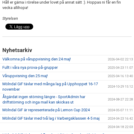
Håll er gärna i rörelse under lovet på annat sätt :). Hoppas ni får en fin
KONTAKT
vecka allihopa!
INTRESSEANMÄLAN
Styrelsen
TRYGG IDROTT
DOKUMENT
Nyhetsarkiv
Välkomna på våruppvisning den 24 maj!
2026-04-02 22:13
Fullt i våra nya prova-på-grupper
2025-04-23 11:07
Våruppvisning den 25 maj!
2025-04-16 13:40
Mölndal GiF tävlar med många lag på Upphoppet 16-17
2024-10-29 15:12
november
Åtgärdat ingen störning längre - SportAdmin har
2024-08-27 22:28
driftstörning och inga mail kan skickas ut
Mölndal GiF är representerade på Lemon Cup 2024
2024-05-07 11:11
Mölndal GiF tävlar med två lag i Varbergsklassen 4-5 maj
2024-04-23 16:42
2024-04-18 22:03