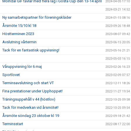
Mölndal GiF tävlar med flera lag i Gösta Cup den 13-14 april
2024-04-05 17:10
2024-03-21 14:52
Ny samarbetspartner för föreningskläder
2024-01-15 08:16
Årsmöte 15/10 kl 18
2023-09-26 18:48
Höstterminen 2023
2023-08-07 09:42
Avslutning vårtermin
2023-06-15 20:05
Tack för en fantastisk uppvisning!
2023-05-16 21:21
2023-05-03 16:15
Våruppvisning lör 6 maj
2023-02-26 16:23
Sportlovet
2023-02-09 07:57
Terminsavslutning och start VT
2022-12-11 18:26
Fina prestationer under Upphoppet!
2022-11-27 19:54
Träningsuppehåll v 44 (höstlov)
2022-10-25 09:58
Tack för medverkan vid årsmötet!
2022-10-25 09:54
Årsmöte söndag 23 oktober kl 19
2022-09-18 21:42
Terminsstart
2022-08-17 22:00