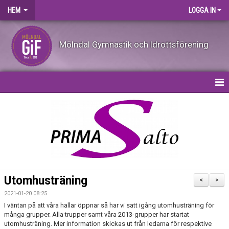
HEM
LOGGA IN
Mölndal Gymnastik och Idrottsförening
HEM
KALENDER
NYHETER
OM FÖRENINGEN
Utomhusträning
<
>
VILL DU BLI LEDARE?
2021-01-20 08:25
I väntan på att våra hallar öppnar så har vi satt igång utomhusträning för
FÖRENINGSKLÄDER
många grupper. Alla trupper samt våra 2013-grupper har startat
utomhusträning. Mer information skickas ut från ledarna för respektive