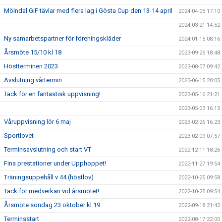
Mölndal GiF tävlar med flera lag i Gösta Cup den 13-14 april
2024-04-05 17:10
2024-03-21 14:52
Ny samarbetspartner för föreningskläder
2024-01-15 08:16
Årsmöte 15/10 kl 18
2023-09-26 18:48
Höstterminen 2023
2023-08-07 09:42
Avslutning vårtermin
2023-06-15 20:05
Tack för en fantastisk uppvisning!
2023-05-16 21:21
2023-05-03 16:15
Våruppvisning lör 6 maj
2023-02-26 16:23
Sportlovet
2023-02-09 07:57
Terminsavslutning och start VT
2022-12-11 18:26
Fina prestationer under Upphoppet!
2022-11-27 19:54
Träningsuppehåll v 44 (höstlov)
2022-10-25 09:58
Tack för medverkan vid årsmötet!
2022-10-25 09:54
Årsmöte söndag 23 oktober kl 19
2022-09-18 21:42
Terminsstart
2022-08-17 22:00