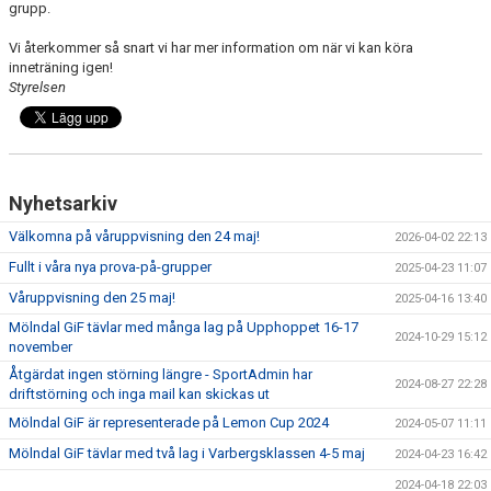
grupp.
KONTAKT
Vi återkommer så snart vi har mer information om när vi kan köra
INTRESSEANMÄLAN
inneträning igen!
Styrelsen
TRYGG IDROTT
DOKUMENT
Nyhetsarkiv
Välkomna på våruppvisning den 24 maj!
2026-04-02 22:13
Fullt i våra nya prova-på-grupper
2025-04-23 11:07
Våruppvisning den 25 maj!
2025-04-16 13:40
Mölndal GiF tävlar med många lag på Upphoppet 16-17
2024-10-29 15:12
november
Åtgärdat ingen störning längre - SportAdmin har
2024-08-27 22:28
driftstörning och inga mail kan skickas ut
Mölndal GiF är representerade på Lemon Cup 2024
2024-05-07 11:11
Mölndal GiF tävlar med två lag i Varbergsklassen 4-5 maj
2024-04-23 16:42
2024-04-18 22:03